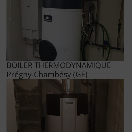
BOILER THERMODYNAMIQUE
Prégny-Chambésy (GE)